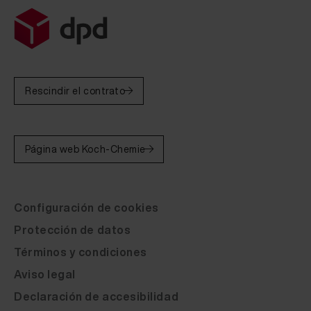
Fluid Leather McLaren ivory / almond white 20 ml
Fluid Leather McLaren shale grey 20 ml
Fluid Leather McLaren new tan 20 ml
Fluid Leather McLaren volkano yellow 20 ml
Rescindir el contrato
Fluid Leather McLaren solar yellow 20 ml
Fluid Leather McLaren blue impr. 20 ml
Página web Koch-Chemie
Fluid Leather McLaren purple 20 ml
Fluid Leather McLaren rauchweiss 20 ml
Configuración de cookies
Fluid Leather McLaren cognac 20 ml
Protección de datos
Fluid Leather McLaren burgundy 20 ml
Términos y condiciones
Fluid Leather McLaren jet black 20 ml
Aviso legal
Declaración de accesibilidad
Fluid Leather McLaren carbon black 20 ml