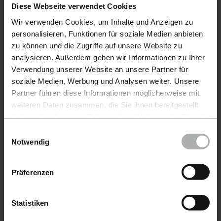
Diese Webseite verwendet Cookies
Productos
Wir verwenden Cookies, um Inhalte und Anzeigen zu
personalisieren, Funktionen für soziale Medien anbieten
Cuidado DelAutomóvil
zu können und die Zugriffe auf unsere Website zu
analysieren. Außerdem geben wir Informationen zu Ihrer
Cuidado DeEmbarcaciones
Verwendung unserer Website an unsere Partner für
COLOURLOCK CuidadoDelCuero
soziale Medien, Werbung und Analysen weiter. Unsere
Partner führen diese Informationen möglicherweise mit
Accesorios
weiteren Daten zusammen, die Sie ihnen bereitgestellt
haben oder die sie im Rahmen Ihrer Nutzung der Dienste
Promoción
gesammelt haben. Weitere Details sowie die
Einwilligungsauswahl
Einstellungen zu den Cookies finden Sie unter
Notwendig
Enviar muestra de color
Datenschutz
|
Impressum
Muestrario de colores
Präferenzen
Service
Statistiken
Derecho de desistimiento