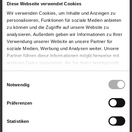
Diese Webseite verwendet Cookies
Productos
Wir verwenden Cookies, um Inhalte und Anzeigen zu
personalisieren, Funktionen für soziale Medien anbieten
Cuidado DelAutomóvil
zu können und die Zugriffe auf unsere Website zu
analysieren. Außerdem geben wir Informationen zu Ihrer
Cuidado DeEmbarcaciones
Verwendung unserer Website an unsere Partner für
COLOURLOCK CuidadoDelCuero
soziale Medien, Werbung und Analysen weiter. Unsere
Partner führen diese Informationen möglicherweise mit
Accesorios
weiteren Daten zusammen, die Sie ihnen bereitgestellt
haben oder die sie im Rahmen Ihrer Nutzung der Dienste
Promoción
gesammelt haben. Weitere Details sowie die
Einwilligungsauswahl
Einstellungen zu den Cookies finden Sie unter
Notwendig
Enviar muestra de color
Datenschutz
|
Impressum
Muestrario de colores
Präferenzen
Service
Statistiken
Derecho de desistimiento