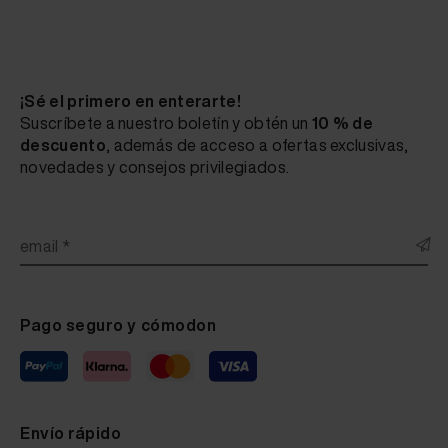
Fluid Leather Wilmowsky Lena Lilac 20 ml
Fluid Leather Wilmowsky Lena Magenta 20 ml
¡Sé el primero en enterarte!
Fluid Leather Wilmowsky Lena Magnolia 20 ml
Suscríbete a nuestro boletín y obtén un
10 % de
descuento
, además de acceso a ofertas exclusivas,
Fluid Leather Wilmowsky Lena Malt 20 ml
novedades y consejos privilegiados.
Fluid Leather Wilmowsky Lena Marine 20 ml
Fluid Leather Wilmowsky Lena Mustard 20 ml
email *
Fluid Leather Wilmowsky Lena Oriental Blue 20 ml
Fluid Leather Wilmowsky Lena Oriental Red 20 ml
Pago seguro y cómodon
Fluid Leather Wilmowsky Lena Pastel Blue 20 ml
Fluid Leather Wilmowsky Lena Purple 20 ml
Fluid Leather Wilmowsky Lena Vanilla 20 ml
Envío rápido