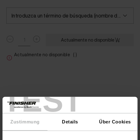
Fluid Leather Wilmowsky Birch Mocha 20 ml
Fluid Leather Wilmowsky Birch Navy 20 ml
Introduzca un término de búsqueda (nombre del color/fabricante) o seleccione un color
Fluid Leather Wilmowsky Birch Scarlet 20 ml
Fluid Leather Wilmowsky Birch Silver Grey 20 ml
Actualmente no disponible
Fluid Leather Wilmowsky Birch Steel 20 ml
Actualmente no disponible
( )
Fluid Leather Wilmowsky Birch Taupe 20 ml
Fluid Leather Wilmowsky Birch White 20 ml
TEST
Fluid Leather Wilmowsky Birch Wild Cherry 20 ml
Fluid Leather Wilmowsky Etna Beige 20 ml
Fluid Leather Wilmowsky Etna Brandy 20 ml
Zustimmung
Details
Über Cookies
Fluid Leather Wilmowsky Etna Camel 20 ml
Fluid Leather Wilmowsky Etna Cream 20 ml