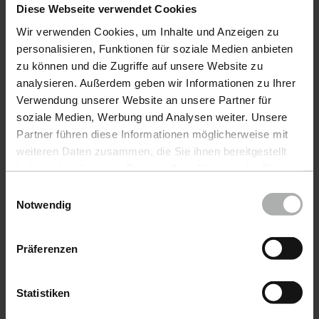
Diese Webseite verwendet Cookies
Fluid Leather Wilmowsky Etna Grey 20 ml
Productos
Wir verwenden Cookies, um Inhalte und Anzeigen zu
Fluid Leather Wilmowsky Etna Red 20 ml
personalisieren, Funktionen für soziale Medien anbieten
Cuidado DelAutomóvil
zu können und die Zugriffe auf unsere Website zu
Fluid Leather Wilmowsky Etna Taupe 20 ml
analysieren. Außerdem geben wir Informationen zu Ihrer
Cuidado DeEmbarcaciones
Verwendung unserer Website an unsere Partner für
Fluid Leather Wilmowsky Heritage Caramel 20 ml
COLOURLOCK CuidadoDelCuero
soziale Medien, Werbung und Analysen weiter. Unsere
Fluid Leather Wilmowsky Heritage Dark Chocolate 20
Partner führen diese Informationen möglicherweise mit
Accesorios
weiteren Daten zusammen, die Sie ihnen bereitgestellt
Fluid Leather Wilmowsky Heritage Dark Oak 20 ml
haben oder die sie im Rahmen Ihrer Nutzung der Dienste
Promoción
gesammelt haben. Weitere Details sowie die
Fluid Leather Wilmowsky Heritage Ebony 20 ml
Einwilligungsauswahl
Einstellungen zu den Cookies finden Sie unter
Notwendig
Enviar muestra de color
Fluid Leather Wilmowsky Heritage Teak 20 ml
Datenschutz
|
Impressum
Muestrario de colores
Fluid Leather Wilmowsky Heritage Wine 20 ml
Präferenzen
Fluid Leather Wilmowsky Lena Apple 20 ml
Service
Statistiken
Fluid Leather Wilmowsky Lena Autumn Leaf 20 ml
Derecho de desistimiento