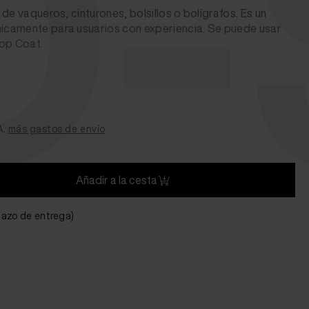
-S
de vaqueros, cinturones, bolsillos o bolígrafos. Es un
camente para usuarios con experiencia. Se puede usar
Top Coat.
A.
más gastos de envío
Añadir a la cesta
plazo de entrega)