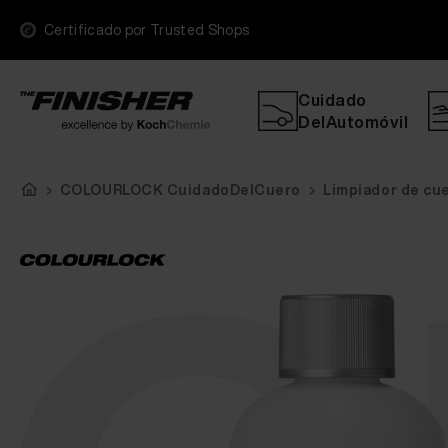
Certificado por Trusted Shops
Cuidado
DelAutomóvil
COLOURLOCK CuidadoDelCuero
Limpiador de cue