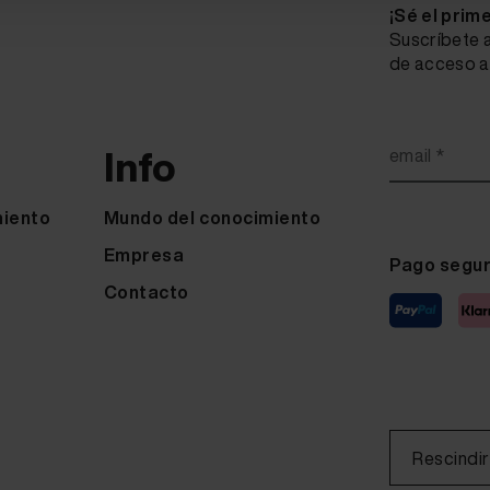
¡Sé el prim
Suscríbete a
de acceso a 
Info
email *
miento
Mundo del conocimiento
Empresa
Pago segu
Contacto
Rescindir