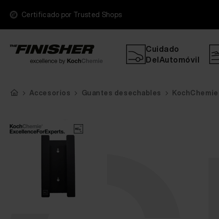
Certificado por Trusted Shops
Cuidado
DelAutomóvil
Accesorios
Guantes desechables
KochChemie 