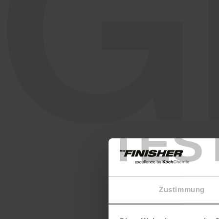
G
TES
Zustimmung