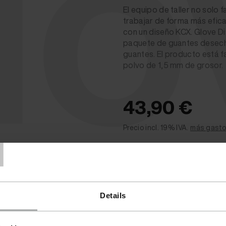
lo
El equipo de taller no solo 
trabajar de forma más efica
con un diseño KCX. Glove D
paquete de guantes desecha
guantes. El producto está 
polvo de 1,5 mm de grosor.
43,90 €
T
Precio incl. 19% IVA.
más gasto
Disponible
(2 - 4 días de 
Details