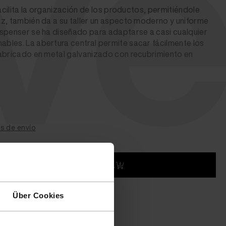
ve
facilita la organización de los productos, permitiéndole
z, también da a su taller un aspecto moderno y uniforme
ispenser se ha diseñado para adaptarse a casi cualquier
bles. La abertura central permite sacar fácilmente los
fabricado en metal galvanizado con recubrimiento en
s de envío
Añadir a la cesta
plazo de entrega)
Über Cookies