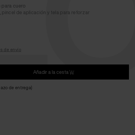
O
s para cuero
incel de aplicación y tela para reforzar
s de envío
Añadir a la cesta
plazo de entrega)