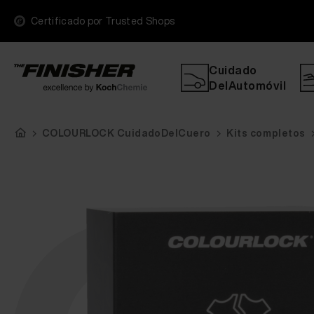
Certificado por Trusted Shops
Cuidado
DelAutomóvil
COLOURLOCK CuidadoDelCuero
Kits completos