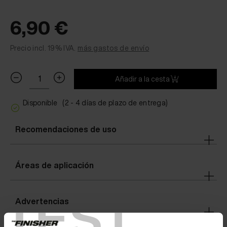
6,90 €
Precio incl. 19% IVA.
más gastos de envío
Añadir a la cesta
Disponible
(2 - 4 días de plazo de entrega)
Recomendaciones de uso
Áreas de aplicación
TEST
Advertencias