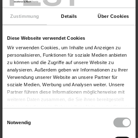
Zustimmung
Details
Über Cookies
Diese Webseite verwendet Cookies
Wir verwenden Cookies, um Inhalte und Anzeigen zu
personalisieren, Funktionen für soziale Medien anbieten
zu können und die Zugriffe auf unsere Website zu
analysieren. Außerdem geben wir Informationen zu Ihrer
Verwendung unserer Website an unsere Partner für
Productos
soziale Medien, Werbung und Analysen weiter. Unsere
Partner führen diese Informationen möglicherweise mit
Cuidado DelAutomóvil
weiteren Daten zusammen, die Sie ihnen bereitgestellt
Cuidado DeEmbarcaciones
haben oder die sie im Rahmen Ihrer Nutzung der Dienste
gesammelt haben. Weitere Details sowie die
Einwilligungsauswahl
COLOURLOCK CuidadoDelCuero
Einstellungen zu den Cookies finden Sie unter
Notwendig
Datenschutz
|
Impressum
Accesorios