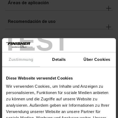
Áreas de aplicación
Recomendación de uso
TEST
Advertencias
Detalles
Zustimmung
Details
Über Cookies
Indicaciones de peligro
ATENCIÓN
Diese Webseite verwendet Cookies
Wir verwenden Cookies, um Inhalte und Anzeigen zu
personalisieren, Funktionen für soziale Medien anbieten
zu können und die Zugriffe auf unsere Website zu
analysieren. Außerdem geben wir Informationen zu Ihrer
Verwendung unserer Website an unsere Partner für
soziale Medien, Werbung und Analysen weiter. Unsere