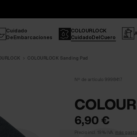
Cuidado
COLOURLOCK
DeEmbarcaciones
CuidadoDelCuero
LOURLOCK
COLOURLOCK Sanding Pad
Nº de artículo 9998417
COLOURL
6,90 €
Precio incl. 19% IVA.
más gasto