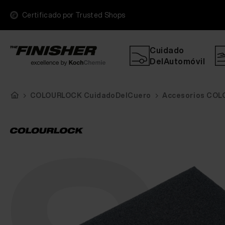
Certificado por Trusted Shops
Cuidado
DelAutomóvil
COLOURLOCK CuidadoDelCuero
Accesorios CO