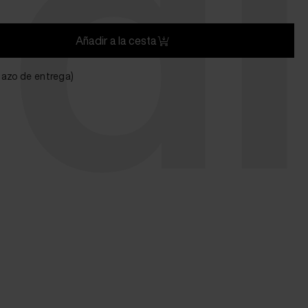
d
Añadir a la cesta
plazo de entrega)