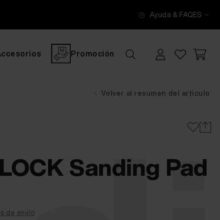
Ayuda & FAQ
ES
Accesorios
Promoción
Volver al resumen del artículo
OCK Sanding Pad
s de envío