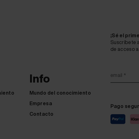
¡Sé el prim
Suscríbete a
de acceso a 
Info
email *
miento
Mundo del conocimiento
Empresa
Pago segu
Contacto