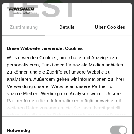
TEST
Zustimmung
Details
Über Cookies
Diese Webseite verwendet Cookies
Wir verwenden Cookies, um Inhalte und Anzeigen zu
personalisieren, Funktionen für soziale Medien anbieten
zu können und die Zugriffe auf unsere Website zu
analysieren. Außerdem geben wir Informationen zu Ihrer
KochChemie · Nº de artículo 9998257
Verwendung unserer Website an unsere Partner für
Allrounder Towel - Juego de 5
soziale Medien, Werbung und Analysen weiter. Unsere
Partner führen diese Informationen möglicherweise mit
weiteren Daten zusammen, die Sie ihnen bereitgestellt
KochChe
haben oder die sie im Rahmen Ihrer Nutzung der Dienste
Pro G
gesammelt haben. Weitere Details sowie die
Einwilligungsauswahl
Einstellungen zu den Cookies finden Sie unter
Notwendig