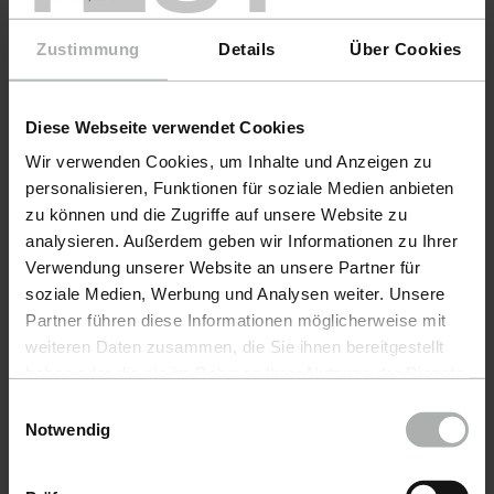
Zustimmung
Details
Über Cookies
Diese Webseite verwendet Cookies
Wir verwenden Cookies, um Inhalte und Anzeigen zu
personalisieren, Funktionen für soziale Medien anbieten
zu können und die Zugriffe auf unsere Website zu
analysieren. Außerdem geben wir Informationen zu Ihrer
Verwendung unserer Website an unsere Partner für
THE FINISHER · Nº de artículo 77113-1L-01
KochChe
soziale Medien, Werbung und Analysen weiter. Unsere
HelloWhite
Detai
Partner führen diese Informationen möglicherweise mit
weiteren Daten zusammen, die Sie ihnen bereitgestellt
haben oder die sie im Rahmen Ihrer Nutzung der Dienste
gesammelt haben. Weitere Details sowie die
Einwilligungsauswahl
40,90 €
43,9
Einstellungen zu den Cookies finden Sie unter
Notwendig
Datenschutz
|
Impressum