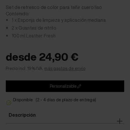
Set de refresco de color para teñir cuero liso
Contenido:
1 x Esponja de limpieza y aplicación mediana
2 x Guantes de nitrilo
100 ml Leather Fresh
desde 24,90 €
Precio incl. 19% IVA.
más gastos de envío
Personalizable
Disponible
(2 - 4 días de plazo de entrega)
Descripción