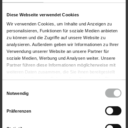
Diese Webseite verwendet Cookies
Wir verwenden Cookies, um Inhalte und Anzeigen zu
personalisieren, Funktionen für soziale Medien anbieten
Artículos alternativos
zu können und die Zugriffe auf unsere Website zu
analysieren. Außerdem geben wir Informationen zu Ihrer
Verwendung unserer Website an unsere Partner für
soziale Medien, Werbung und Analysen weiter. Unsere
CONFIGURABLE
CONFIG
Partner führen diese Informationen möglicherweise mit
weiteren Daten zusammen, die Sie ihnen bereitgestellt
haben oder die sie im Rahmen Ihrer Nutzung der Dienste
gesammelt haben. Weitere Details sowie die
Einwilligungsauswahl
Einstellungen zu den Cookies finden Sie unter
Notwendig
Datenschutz
|
Impressum
Präferenzen